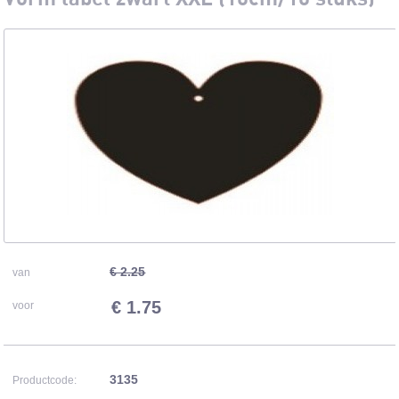
€ 2.25
van
€ 1.75
voor
3135
Productcode: