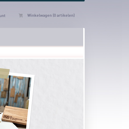
Winkelwagen (0 artikelen)
unt