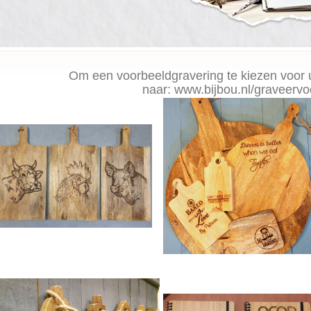
Om een voorbeeldgravering te kiezen voor u
naar:
www.bijbou.nl/graveerv