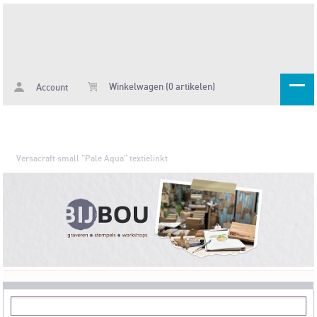
Winkelwagen (0 artikelen)
Account
Versacraft small "Pale Aqua" textielinkt