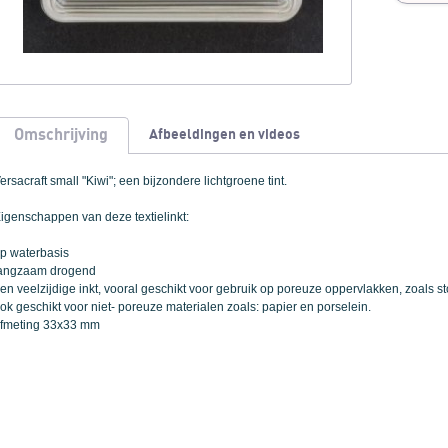
Omschrijving
Afbeeldingen en videos
ersacraft small "Kiwi"; een bijzondere lichtgroene tint.
igenschappen van deze textielinkt:
p waterbasis
angzaam drogend
en veelzijdige inkt, vooral geschikt voor gebruik op poreuze oppervlakken, zoals stof
ok geschikt voor niet- poreuze materialen zoals: papier en porselein.
fmeting 33x33 mm