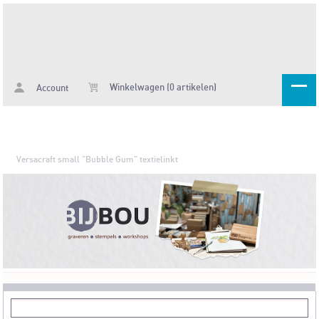
Winkelwagen (0 artikelen)
Account
Versacraft small "Bubble Gum" textielinkt