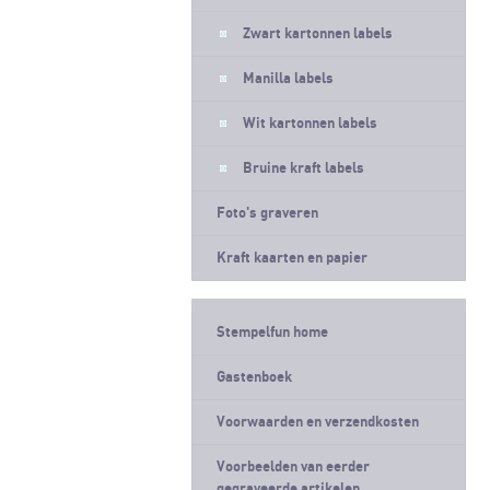
Zwart kartonnen labels
Manilla labels
Wit kartonnen labels
Bruine kraft labels
Foto's graveren
Kraft kaarten en papier
Stempelfun home
Gastenboek
Voorwaarden en verzendkosten
Voorbeelden van eerder
gegraveerde artikelen