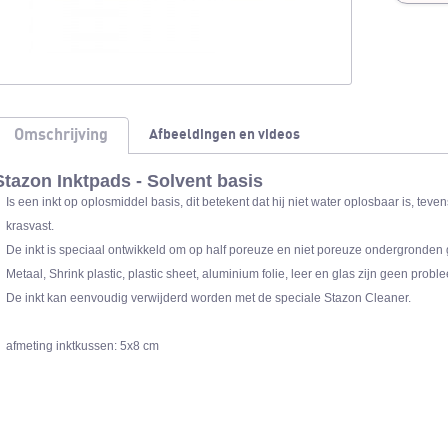
Omschrijving
Afbeeldingen en videos
Stazon Inktpads - Solvent basis
Is een inkt op oplosmiddel basis, dit betekent dat hij niet water oplosbaar is, teven
krasvast.
De inkt is speciaal ontwikkeld om op half poreuze en niet poreuze ondergronden 
Metaal, Shrink plastic, plastic sheet, aluminium folie, leer en glas zijn geen probl
De inkt kan eenvoudig verwijderd worden met de speciale Stazon Cleaner.
afmeting inktkussen: 5x8 cm