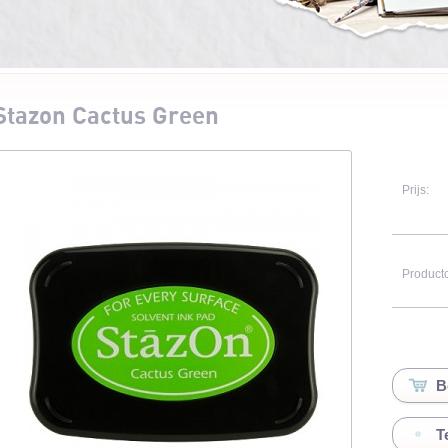
Stazon Cactus Green
Prijs:
Product
T