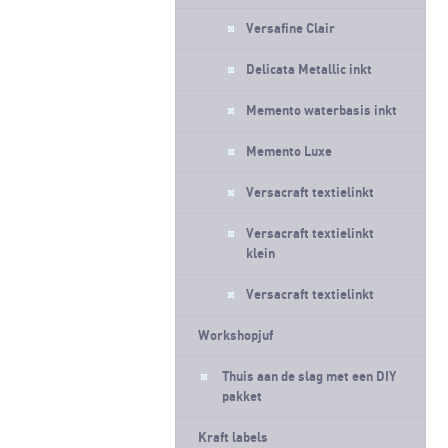
Versafine Clair
Delicata Metallic inkt
Memento waterbasis inkt
Memento Luxe
Versacraft textielinkt
Versacraft textielinkt
klein
Versacraft textielinkt
Workshopjuf
Thuis aan de slag met een DIY
pakket
Kraft labels