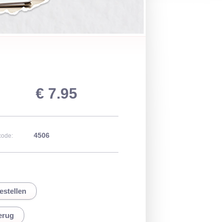
€ 7.95
4506
code:
erug