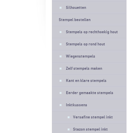
Silhouetten
Stempel bestellen
Stempels op rechthoekig hout
Stempels op rond hout
Wiegenstempels
Zelf stempels maken
Kant en klare stempels
Eerder gemaakte stempels
Inktkussens
Versafine stempel inkt
Stazon stempel inkt