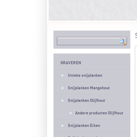
GRAVEREN
Unieke snijplanken
Snijplanken Mangohout
Snijplanken Olijfhout
Andere producten Olijfhout
Snijplanken Eiken