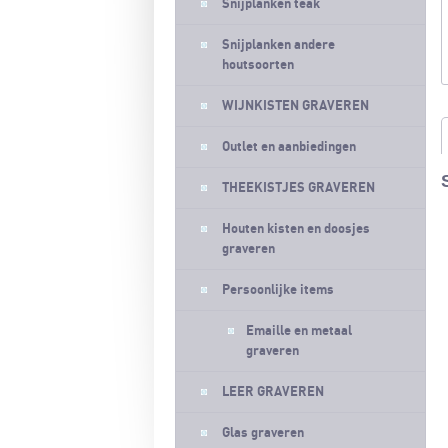
Snijplanken teak
Snijplanken andere
houtsoorten
WIJNKISTEN GRAVEREN
Outlet en aanbiedingen
THEEKISTJES GRAVEREN
Houten kisten en doosjes
graveren
Persoonlijke items
Emaille en metaal
graveren
LEER GRAVEREN
Glas graveren