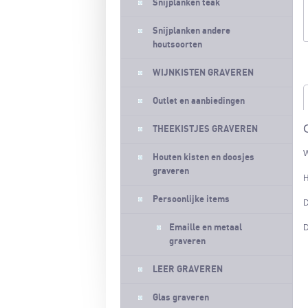
Snijplanken teak
Snijplanken andere
houtsoorten
WIJNKISTEN GRAVEREN
Outlet en aanbiedingen
THEEKISTJES GRAVEREN
W
Houten kisten en doosjes
graveren
H
Persoonlijke items
D
Emaille en metaal
D
graveren
LEER GRAVEREN
Glas graveren