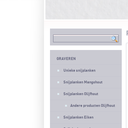
GRAVEREN
Unieke snijplanken
Snijplanken Mangohout
Snijplanken Olijfhout
Andere producten Olijfhout
Snijplanken Eiken