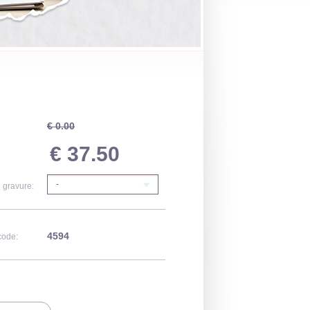
€ 0.00
€ 37.50
-
 gravure:
4594
code: