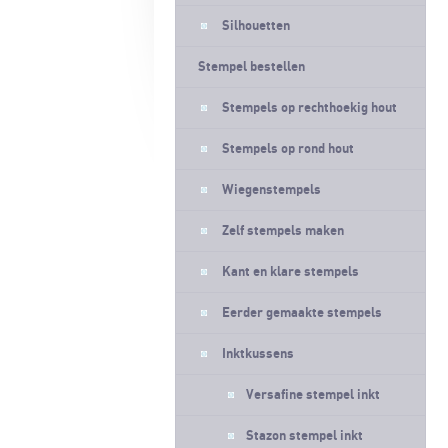
Silhouetten
Stempel bestellen
Stempels op rechthoekig hout
Stempels op rond hout
Wiegenstempels
Zelf stempels maken
Kant en klare stempels
Eerder gemaakte stempels
Inktkussens
Versafine stempel inkt
Stazon stempel inkt