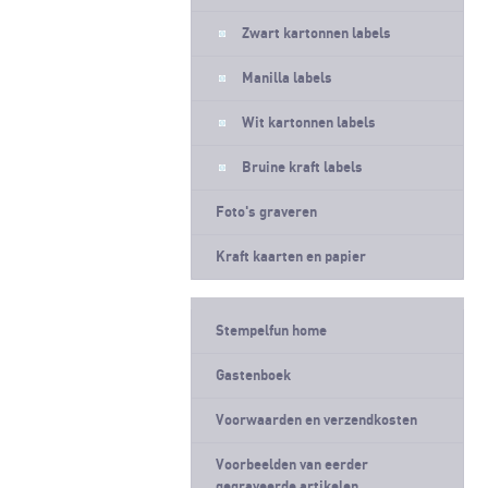
Zwart kartonnen labels
Manilla labels
Wit kartonnen labels
Bruine kraft labels
Foto's graveren
Kraft kaarten en papier
Stempelfun home
Gastenboek
Voorwaarden en verzendkosten
Voorbeelden van eerder
gegraveerde artikelen