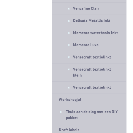
Versafine Clair
Delicata Metallic inkt
Memento waterbasis inkt
Memento Luxe
Versacraft textielinkt
Versacraft textielinkt
klein
Versacraft textielinkt
Workshopjuf
Thuis aan de slag met een DIY
pakket
Kraft labels