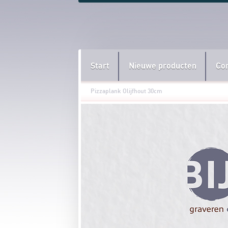
Start
Nieuwe producten
Co
Pizzaplank Olijfhout 30cm