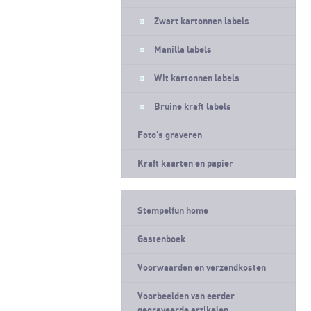
Zwart kartonnen labels
Manilla labels
Wit kartonnen labels
Bruine kraft labels
Foto's graveren
Kraft kaarten en papier
Stempelfun home
Gastenboek
Voorwaarden en verzendkosten
Voorbeelden van eerder
gegraveerde artikelen