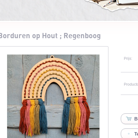
Borduren op Hout ; Regenboog
Prijs:
Product
T