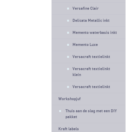
Versafine Clair
Delicata Metallic inkt
Memento waterbasis inkt
Memento Luxe
Versacraft textielinkt
Versacraft textielinkt
klein
Versacraft textielinkt
Workshopjuf
Thuis aan de slag met een DIY
pakket
Kraft labels