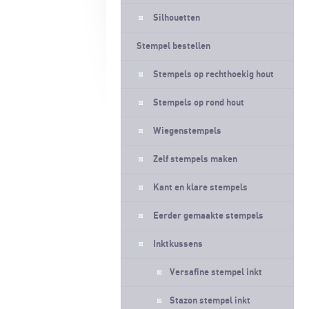
Silhouetten
Stempel bestellen
Stempels op rechthoekig hout
Stempels op rond hout
Wiegenstempels
Zelf stempels maken
Kant en klare stempels
Eerder gemaakte stempels
Inktkussens
Versafine stempel inkt
Stazon stempel inkt