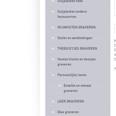
Snijplanken teak
Snijplanken andere
houtsoorten
WIJNKISTEN GRAVEREN
Outlet en aanbiedingen
D
THEEKISTJES GRAVEREN
D
d
Houten kisten en doosjes
D
graveren
A
Persoonlijke items
Emaille en metaal
graveren
LEER GRAVEREN
Glas graveren