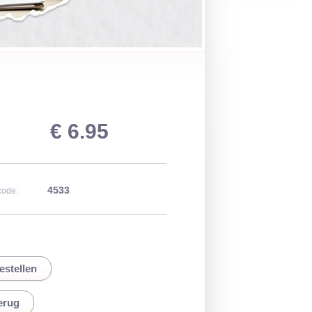
€ 6.95
4533
code:
erug