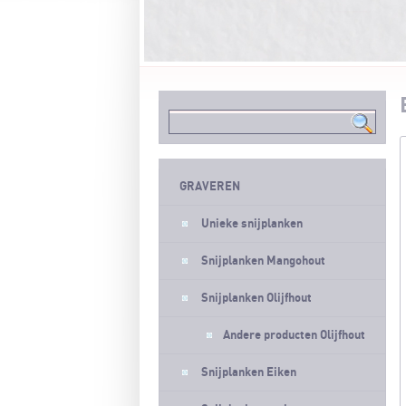
GRAVEREN
Unieke snijplanken
Snijplanken Mangohout
Snijplanken Olijfhout
Andere producten Olijfhout
Snijplanken Eiken