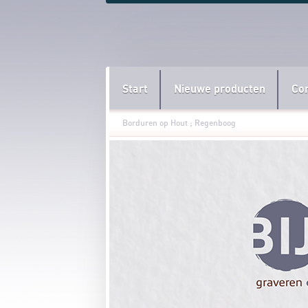
Start
Nieuwe producten
Co
Borduren op Hout ; Regenboog