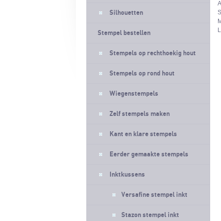
A
S
Silhouetten
M
L
Stempel bestellen
Stempels op rechthoekig hout
Stempels op rond hout
Wiegenstempels
Zelf stempels maken
Kant en klare stempels
Eerder gemaakte stempels
Inktkussens
Versafine stempel inkt
Stazon stempel inkt