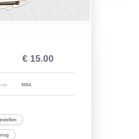
€ 15.00
4554
code:
erug