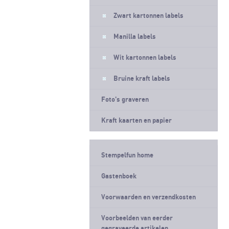
Zwart kartonnen labels
Manilla labels
Wit kartonnen labels
Bruine kraft labels
Foto's graveren
Kraft kaarten en papier
Stempelfun home
Gastenboek
Voorwaarden en verzendkosten
Voorbeelden van eerder
gegraveerde artikelen