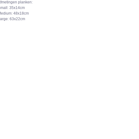
fmetingen planken:
mall: 35x14cm
edium: 48x18cm
arge: 63x22cm