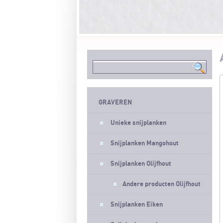
GRAVEREN
Unieke snijplanken
Snijplanken Mangohout
Snijplanken Olijfhout
Andere producten Olijfhout
Snijplanken Eiken