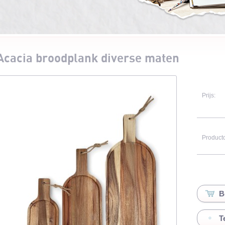
Acacia broodplank diverse maten
Prijs:
Product
T