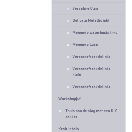
Versafine Clair
Delicata Metallic inkt
Memento waterbasis inkt
Memento Luxe
Versacraft textielinkt
Versacraft textielinkt
klein
Versacraft textielinkt
Workshopjuf
Thuis aan de slag met een DIY
pakket
Kraft labels