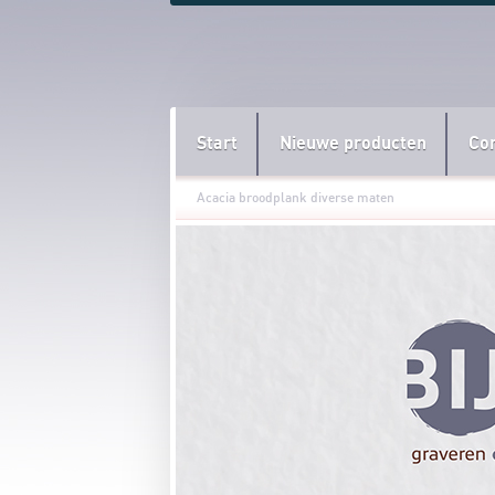
Start
Nieuwe producten
Co
Acacia broodplank diverse maten