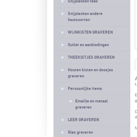
Snijplanken teak
Snijplanken andere
houtsoorten
WIJNKISTEN GRAVEREN
Outlet en aanbiedingen
THEEKISTJES GRAVEREN
Houten kisten en doosjes
graveren
L
Persoonlijke items
E
g
Emaille en metaal
graveren
D
d
LEER GRAVEREN
N
Glas graveren